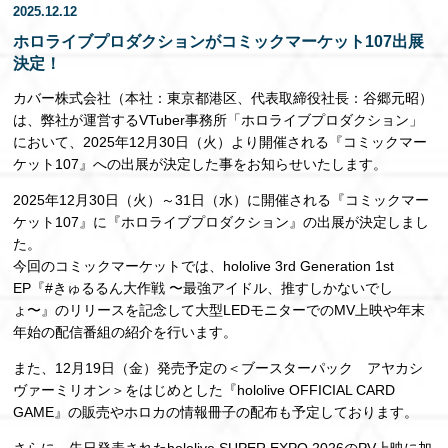
2025.12.12
EN
ホロライブプロダクションがコミックマーケット107出展
決定！
カバー株式会社（本社：東京都港区、代表取締役社長：谷郷元昭）
は、弊社が運営するVTuber事務所「ホロライブプロダクション」
において、2025年12月30日（火）より開催される『コミックマー
ケット107』への出展が決定した事をお知らせいたします。
2025年12月30日（火）～31日（水）に開催される『コミックマー
ケット107』に『ホロライブプロダクション』の出展が決定しまし
た。
今回のコミックマーケットでは、hololive 3rd Generation 1st
EP『#きゅるるん大作戦 〜最強アイドル、推すしかないでし
ょ〜』のリリースを記念して大型LEDモニターでのMV上映や年末
年始の配信番組の紹介を行います。
また、12月19日（金）発売予定の＜ブースターパック アヤカシ
ヴァーミリオン＞をはじめとした『hololive OFFICIAL CARD
GAME』の販売やホロカの情報冊子の配布も予定しております。
さらに、先日発表されたhololive SUPER EXPO 2026のPV上映に加