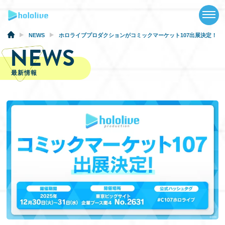
TOP
NEWS
NEWS
ホロライブプロダクションがコミックマーケット107出展決定！
NEWS
ABOUT
最新情報
TALENT
SCHEDULE
EVENTS
VIDEOS
MUSIC
GOODS
SPECIAL