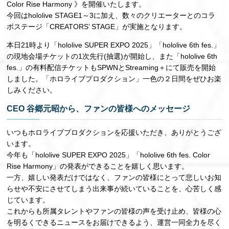
Color Rise Harmony 》を開催いたします。
今回はhololive STAGE1～3に加え、数々のクリエーターとのコラ
ボステージ「CREATORS’ STAGE」が実施となります。
本日21時より「hololive SUPER EXPO 2025」「hololive 6th fes.」
の現地会場チケットの1次先行(抽選)が開始し、また「hololive 6th
fes.」の有料配信チケットもSPWNとStreaming＋にて販売を開始
しました。「ホロライブプロダクション」一色の２日間をぜひお楽
しみください。
CEO 谷郷元昭から、ファンの皆様へのメッセージ
いつもホロライブプロダクションを応援いただき、ありがとうござ
います。
今年も「hololive SUPER EXPO 2025」「hololive 6th fes. Color
Rise Harmony」の発表ができることを嬉しく思います。
一方、嬉しい発表だけではなく、ファンの皆様にとって悲しいお知
らせや不安にさせてしまう出来事が続いていることを、心苦しく感
じています。
これからも所属タレントやファンの皆様の声を受け止め、皆様の心
を明るくできるニュースをお届けできるよう、運営一同全力を尽く