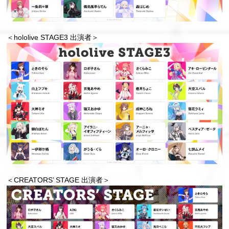
＜hololive STAGE3 出演者＞
＜CREATORS’ STAGE 出演者＞