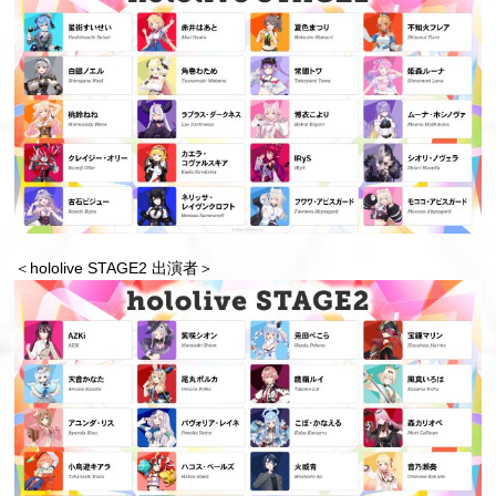
＜hololive STAGE2 出演者＞