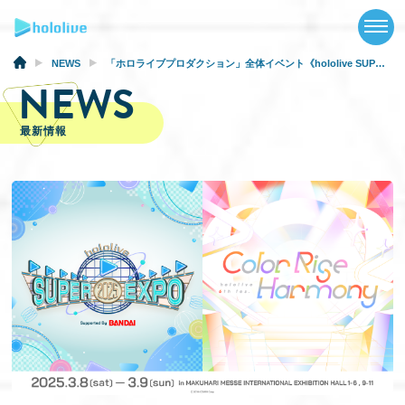
TOP
NEWS
NEWS
「ホロライブプロダクション」全体イベント《hololive SUPER EXPO 2025》および《hololive 6th fes.》の 会場・配信チケット受付開始！
NEWS
ABOUT
最新情報
TALENT
SCHEDULE
EVENTS
VIDEOS
MUSIC
GOODS
SPECIAL