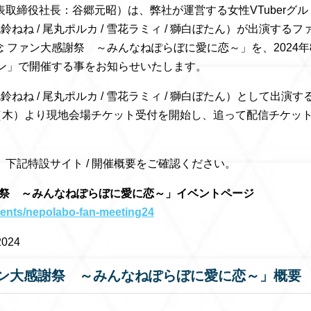
取締役社長：谷郷元昭）は、弊社が運営する女性VTuberグル
ね / 尾丸ポルカ / 雪花ラミィ / 獅白ぼたん）が出演するフ
年記念 ファン大感謝祭 ～みんなねぽらぼに愛に恋～」を、2024年
デン」で開催する事をお知らせいたします。
ね / 尾丸ポルカ / 雪花ラミィ / 獅白ぼたん）として出演す
（木）より現地会場チケット受付を開始し、追って配信チケッ
下記特設サイト / 開催概要をご確認ください。
ン大感謝祭 ～みんなねぽらぼに愛に恋～」イベントページ
events/nepolabo-fan-meeting24
024
念 ファン大感謝祭 ～みんなねぽらぼに愛に恋～」概要