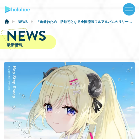
TOP
NEWS
NEWS
「角巻わため」活動初となる全国流通フルアルバムのリリース＆2ndソロライブ開催決定！
NEWS
ABOUT
最新情報
TALENT
SCHEDULE
EVENTS
VIDEOS
MUSIC
GOODS
SPECIAL