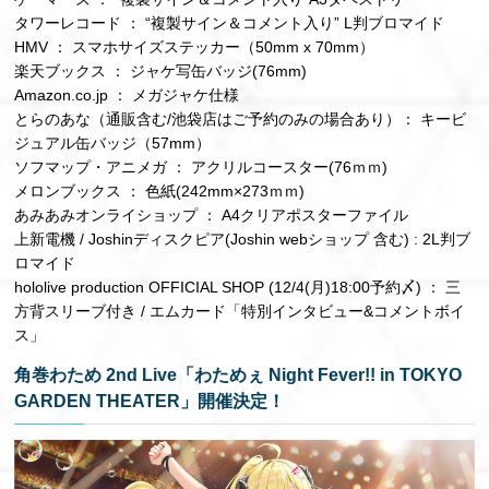
タワーレコード ： “複製サイン＆コメント入り” L判ブロマイド
HMV ： スマホサイズステッカー（50mm x 70mm）
楽天ブックス ： ジャケ写缶バッジ(76mm)
Amazon.co.jp ： メガジャケ仕様
とらのあな（通販含む/池袋店はご予約のみの場合あり）： キービ
ジュアル缶バッジ（57mm）
ソフマップ・アニメガ ： アクリルコースター(76ｍｍ)
メロンブックス ： 色紙(242mm×273ｍｍ)
あみあみオンライショップ ： A4クリアポスターファイル
上新電機 / Joshinディスクピア(Joshin webショップ 含む) : 2L判ブ
ロマイド
hololive production OFFICIAL SHOP (12/4(月)18:00予約〆) ： 三
方背スリーブ付き / エムカード「特別インタビュー&コメントボイ
ス」
角巻わため 2nd Live「わためぇ Night Fever!! in TOKYO
GARDEN THEATER」開催決定！