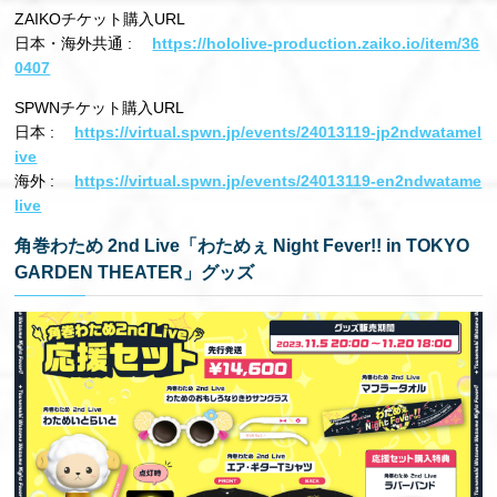
ZAIKOチケット購入URL
日本・海外共通 :
https://hololive-production.zaiko.io/item/36
0407
SPWNチケット購入URL
日本 :
https://virtual.spwn.jp/events/24013119-jp2ndwatamel
ive
海外 :
https://virtual.spwn.jp/events/24013119-en2ndwatame
live
角巻わため 2nd Live「わためぇ Night Fever!! in TOKYO
GARDEN THEATER」グッズ