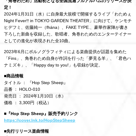
「角巻わため」活動初となる全国流通フルアルバムのリリースが決
定 !
2024年1月31日（水）に自身最大規模で開催するライブ「わためぇ
Night Fever!! in TOKYO GARDEN THEATER」に向けて、ケンモチ
ヒデフミ、佐藤純一（fhána）、FAKE TYPE.、豪華作家陣が書き
下ろした新曲を収録した、歌唱者、角巻わためのエンターテイナー
としての進化が表現された全10曲。
2023年6月にポルノグラフィティによる楽曲提供が話題を集めた
「Fins」、角巻わため自身が作詞を行った「夢見る羊」、「君色ハ
ナミズキ」、「Happy day to you!」も収録が決定。
■商品情報
タイトル ： 『Hop Step Sheep』
品番 ： HOLO-010
発売日 ： 2024年1月10日（水）
価格 ： 3,300円（税込）
■『Hop Step Sheep』販売予約リンク
https://cover.lnk.to/HopStepSheep
■先行リリース楽曲情報