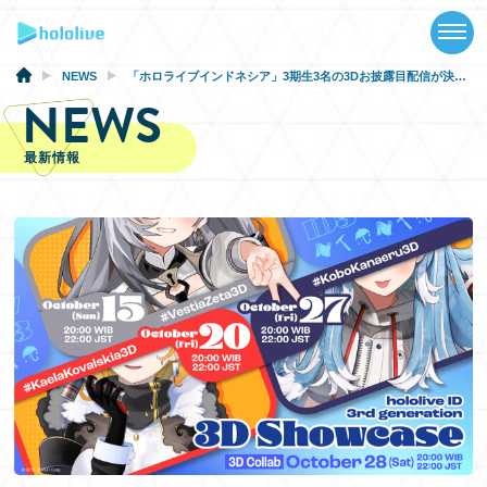
TOP
NEWS
NEWS
「ホロライブインドネシア」3期生3名の3Dお披露目配信が決定！
NEWS
ABOUT
最新情報
TALENT
SCHEDULE
EVENTS
VIDEOS
MUSIC
GOODS
SPECIAL