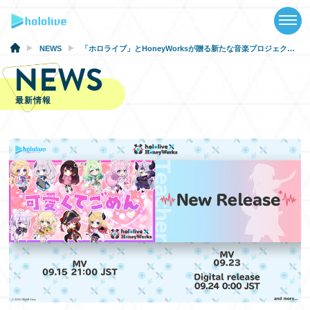
TOP
NEWS
NEWS
「ホロライブ」とHoneyWorksが贈る新たな音楽プロジェクト『hololive × HoneyWorks（ホロハニ）』から新規カバーMVとオリジナル曲のリリースが決定！
NEWS
ABOUT
最新情報
TALENT
SCHEDULE
EVENTS
VIDEOS
MUSIC
GOODS
SPECIAL