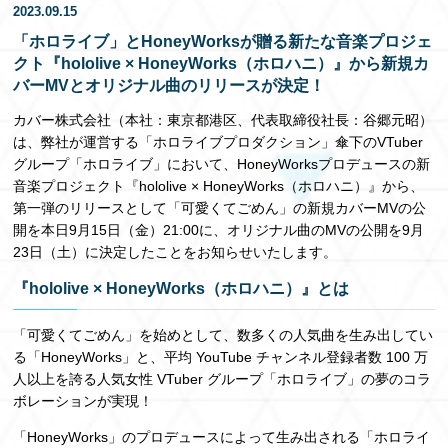
2023.09.15
EN
「ホロライブ」とHoneyWorksが贈る新たな音楽プロジェ
クト『hololive × HoneyWorks（ホロハニ）』から新規カ
バーMVとオリジナル曲のリリースが決定！
カバー株式会社（本社：東京都港区、代表取締役社⻑：⾕郷元昭）
は、弊社が運営する「ホロライブプロダクション」傘下のVTuber
グループ「ホロライブ」において、HoneyWorksプロデュースの新
⾳楽プロジェクト『hololive × HoneyWorks（ホロハニ）』から、
第一弾のリリースとして「可愛くてごめん」の新規カバーMVの公
開を本日9⽉15⽇（金）21:00に、オリジナル曲のMVの公開を9⽉
23⽇（土）に決定したことをお知らせいたします。
『hololive × HoneyWorks（ホロハニ）』とは
「可愛くてごめん」を始めとして、数多くの⼈気曲を⽣み出してい
る「HoneyWorks」と、平均 YouTube チャンネル登録者数 100 万
⼈以上を誇る⼈気⼥性 VTuber グループ「ホロライブ」の夢のコラ
ボレーションが実現！
「HoneyWorks」のプロデュースによって⽣み出される「ホロライ