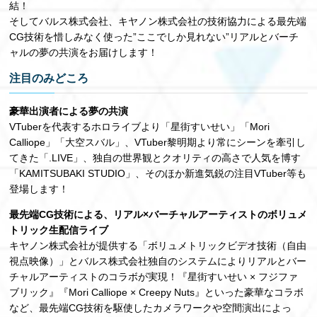
結！
そしてバルス株式会社、キヤノン株式会社の技術協力による最先端
CG技術を惜しみなく使った”ここでしか見れない”リアルとバーチ
ャルの夢の共演をお届けします！
注目のみどころ
豪華出演者による夢の共演
VTuberを代表するホロライブより「星街すいせい」「Mori
Calliope」「大空スバル」、VTuber黎明期より常にシーンを牽引し
てきた「.LIVE」、独自の世界観とクオリティの高さで人気を博す
「KAMITSUBAKI STUDIO」、そのほか新進気鋭の注目VTuber等も
登場します！
最先端CG技術による、リアル×バーチャルアーティストのボリュメ
トリック生配信ライブ
キヤノン株式会社が提供する「ボリュメトリックビデオ技術（自由
視点映像）」とバルス株式会社独自のシステムによりリアルとバー
チャルアーティストのコラボが実現！『星街すいせい × フジファ
ブリック』『Mori Calliope × Creepy Nuts』といった豪華なコラボ
など、最先端CG技術を駆使したカメラワークや空間演出によっ