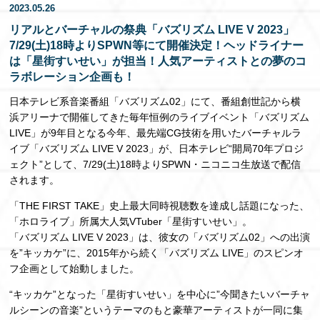
2023.05.26
EN
リアルとバーチャルの祭典「バズリズム LIVE V 2023」
7/29(土)18時よりSPWN等にて開催決定！ヘッドライナー
は「星街すいせい」が担当！人気アーティストとの夢のコ
ラボレーション企画も！
日本テレビ系音楽番組「バズリズム02」にて、番組創世記から横
浜アリーナで開催してきた毎年恒例のライブイベント「バズリズム
LIVE」が9年目となる今年、最先端CG技術を用いたバーチャルラ
イブ「バズリズム LIVE V 2023」が、日本テレビ“開局70年プロジ
ェクト”として、7/29(土)18時よりSPWN・ニコニコ生放送で配信
されます。
「THE FIRST TAKE」史上最大同時視聴数を達成し話題になった、
「ホロライブ」所属大人気VTuber「星街すいせい」。
「バズリズム LIVE V 2023」は、彼女の「バズリズム02」への出演
を”キッカケ”に、2015年から続く「バズリズム LIVE」のスピンオ
フ企画として始動しました。
“キッカケ”となった「星街すいせい」を中心に”今聞きたいバーチャ
ルシーンの音楽”というテーマのもと豪華アーティストが一同に集