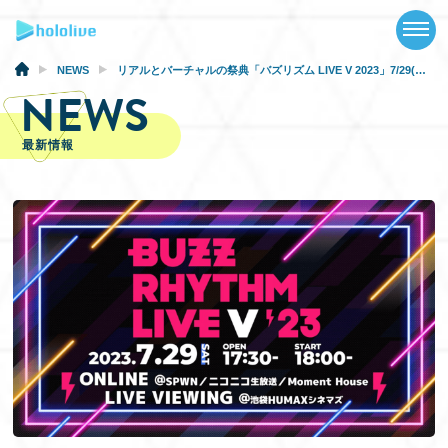
TOP
NEWS
NEWS
リアルとバーチャルの祭典「バズリズム LIVE V 2023」7/29(土)18時よりSPWN等にて開催決定！ヘッドライナーは「星街すいせい」が担当！人気アーティストとの夢のコラボレーション企画も！
NEWS
ABOUT
最新情報
TALENT
SCHEDULE
EVENTS
VIDEOS
MUSIC
GOODS
SPECIAL