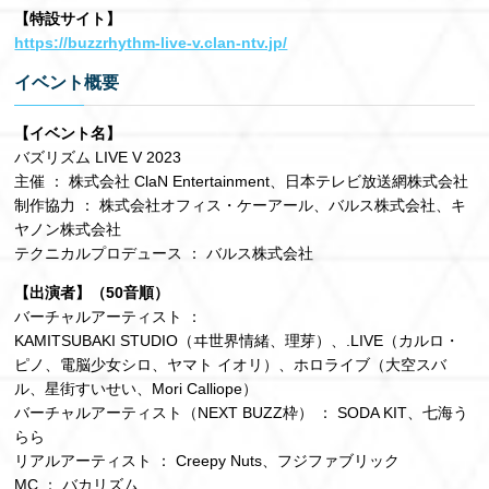
【特設サイト】
https://buzzrhythm-live-v.clan-ntv.jp/
イベント概要
【イベント名】
バズリズム LIVE V 2023
主催 ： 株式会社 ClaN Entertainment、日本テレビ放送網株式会社
制作協力 ： 株式会社オフィス・ケーアール、バルス株式会社、キ
ヤノン株式会社
テクニカルプロデュース ： バルス株式会社
【出演者】（50音順）
バーチャルアーティスト ：
KAMITSUBAKI STUDIO（ヰ世界情緒、理芽）、.LIVE（カルロ・
ピノ、電脳少女シロ、ヤマト イオリ）、ホロライブ（大空スバ
ル、星街すいせい、Mori Calliope）
バーチャルアーティスト（NEXT BUZZ枠） ： SODA KIT、七海う
らら
リアルアーティスト ： Creepy Nuts、フジファブリック
MC ： バカリズム