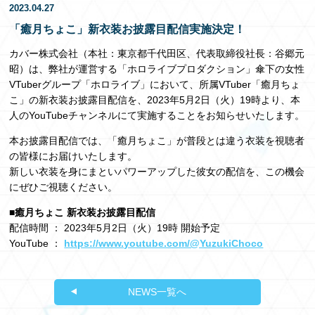
2023.04.27
EN
「癒月ちょこ」新⾐装お披露⽬配信実施決定！
カバー株式会社（本社：東京都千代田区、代表取締役社長：谷郷元
昭）は、弊社が運営する「ホロライブプロダクション」傘下の女性
VTuberグループ「ホロライブ」において、所属VTuber「癒月ちょ
こ」の新衣装お披露目配信を、2023年5月2日（火）19時より、本
人のYouTubeチャンネルにて実施することをお知らせいたします。
本お披露目配信では、「癒月ちょこ」が普段とは違う衣装を視聴者
の皆様にお届けいたします。
新しい衣装を身にまといパワーアップした彼女の配信を、この機会
にぜひご視聴ください。
■癒月ちょこ 新衣装お披露目配信
配信時間 ： 2023年5月2日（火）19時 開始予定
YouTube ：
https://www.youtube.com/@YuzukiChoco
NEWS一覧へ