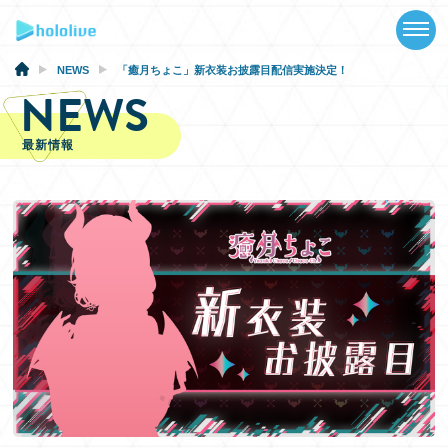
TOP
NEWS
NEWS
「癒月ちょこ」新⾐装お披露⽬配信実施決定！
NEWS
ABOUT
最新情報
TALENT
SCHEDULE
EVENTS
VIDEOS
MUSIC
GOODS
SPECIAL