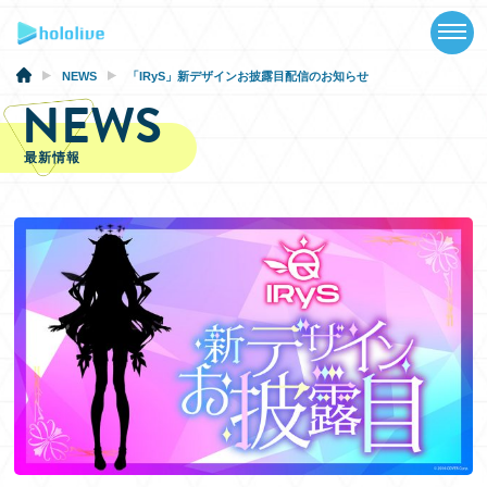
TOP
NEWS
NEWS
「IRyS」新デザインお披露目配信のお知らせ
NEWS
ABOUT
最新情報
TALENT
SCHEDULE
EVENTS
VIDEOS
MUSIC
GOODS
SPECIAL