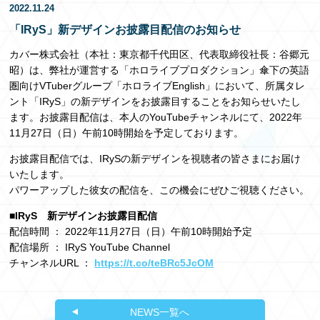
2022.11.24
EN
「IRyS」新デザインお披露目配信のお知らせ
カバー株式会社（本社：東京都千代田区、代表取締役社長：谷郷元
昭）は、弊社が運営する「ホロライブプロダクション」傘下の英語
圏向けVTuberグループ「ホロライブEnglish」において、所属タレ
ント「IRyS」の新デザインをお披露目することをお知らせいたし
ます。お披露目配信は、本人のYouTubeチャンネルにて、2022年
11月27日（日）午前10時開始を予定しております。
お披露目配信では、IRySの新デザインを視聴者の皆さまにお届け
いたします。
パワーアップした彼女の配信を、この機会にぜひご視聴ください。
■IRyS 新デザインお披露目配信
配信時間 ： 2022年11月27日（日）午前10時開始予定
配信場所 ： IRyS YouTube Channel
チャンネルURL ：
https://t.co/teBRc5JcOM
NEWS一覧へ