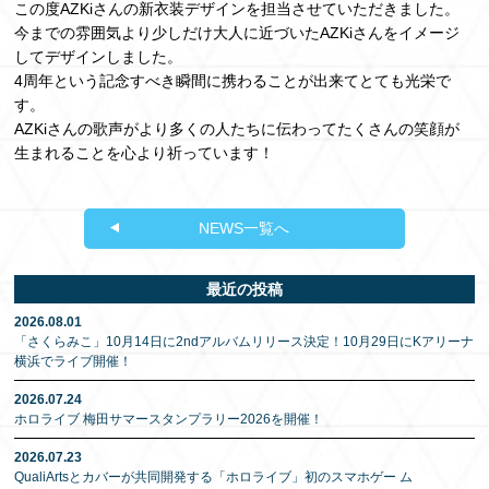
この度AZKiさんの新衣装デザインを担当させていただきました。
今までの雰囲気より少しだけ大人に近づいたAZKiさんをイメージ
してデザインしました。
4周年という記念すべき瞬間に携わることが出来てとても光栄で
す。
AZKiさんの歌声がより多くの人たちに伝わってたくさんの笑顔が
生まれることを心より祈っています！
NEWS一覧へ
最近の投稿
2026.08.01
「さくらみこ」10月14日に2ndアルバムリリース決定！10月29日にKアリーナ
横浜でライブ開催！
2026.07.24
ホロライブ 梅田サマースタンプラリー2026を開催！
2026.07.23
QualiArtsとカバーが共同開発する「ホロライブ」初のスマホゲー ム