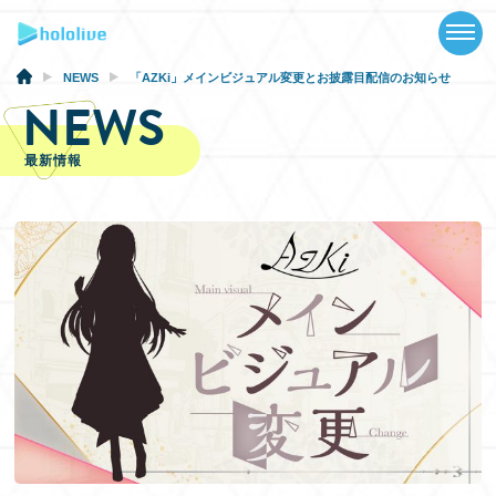
TOP
NEWS
NEWS
「AZKi」メインビジュアル変更とお披露目配信のお知らせ
NEWS
ABOUT
最新情報
TALENT
SCHEDULE
EVENTS
VIDEOS
MUSIC
GOODS
SPECIAL