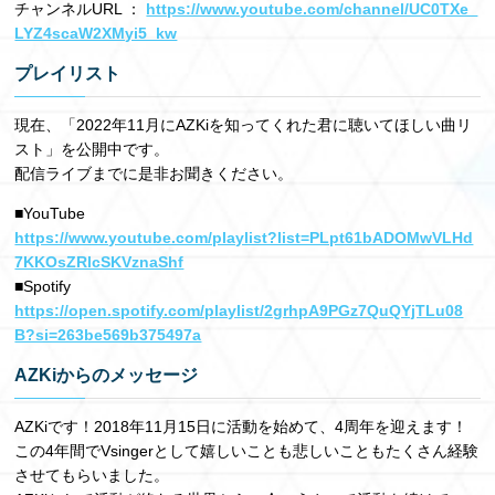
チャンネルURL ：
https://www.youtube.com/channel/UC0TXe_
LYZ4scaW2XMyi5_kw
プレイリスト
現在、「2022年11月にAZKiを知ってくれた君に聴いてほしい曲リ
スト」を公開中です。
配信ライブまでに是非お聞きください。
■YouTube
https://www.youtube.com/playlist?list=PLpt61bADOMwVLHd
7KKOsZRlcSKVznaShf
■Spotify
https://open.spotify.com/playlist/2grhpA9PGz7QuQYjTLu08
B?si=263be569b375497a
AZKiからのメッセージ
AZKiです！2018年11月15日に活動を始めて、4周年を迎えます！
この4年間でVsingerとして嬉しいことも悲しいこともたくさん経験
させてもらいました。