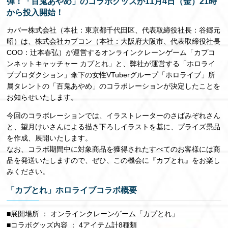
弾！「百鬼あやめ」のコラボグッズが11月4日（金）21時
から投入開始！
EN
カバー株式会社（本社：東京都千代田区、代表取締役社長：谷郷元
昭）は、株式会社カプコン（本社：大阪府大阪市、代表取締役社長
COO：辻本春弘）が運営するオンラインクレーンゲーム「カプコ
ンネットキャッチャー カプとれ」と、弊社が運営する「ホロライ
ブプロダクション」傘下の女性VTuberグループ「ホロライブ」所
属タレントの「百鬼あやめ」のコラボレーションが決定したことを
お知らせいたします。
今回のコラボレーションでは、イラストレーターのさばみぞれさん
と、望月けいさんによる描き下ろしイラストを基に、プライズ景品
を作成、展開いたします。
なお、コラボ期間中に対象商品を獲得されたすべてのお客様には商
品を発送いたしますので、ぜひ、この機会に『カプとれ』をお楽し
みください。
「カプとれ」ホロライブコラボ概要
​■展開場所 ： オンラインクレーンゲーム「カプとれ」
■コラボグッズ内容 ： 4アイテム計8種類