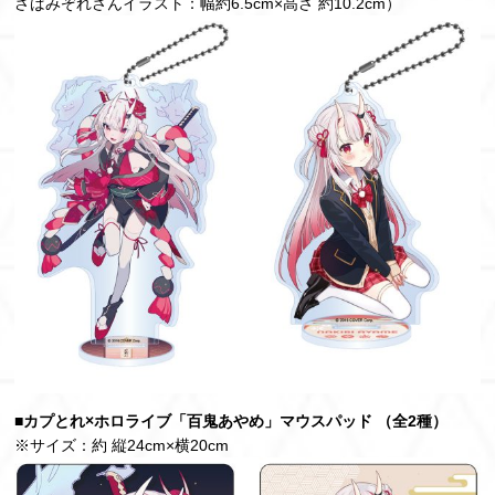
さばみぞれさんイラスト：幅約6.5cm×高さ 約10.2cm）
■カプとれ×ホロライブ「百鬼あやめ」マウスパッド （全2種）
※サイズ：約 縦24cm×横20cm