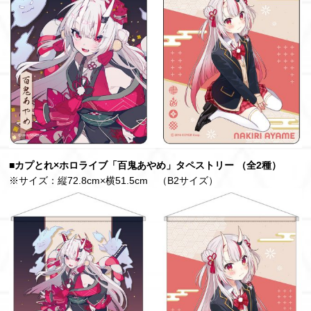
■カプとれ×ホロライブ「百鬼あやめ」タペストリー （全2種）
※サイズ：縦72.8cm×横51.5cm （B2サイズ）