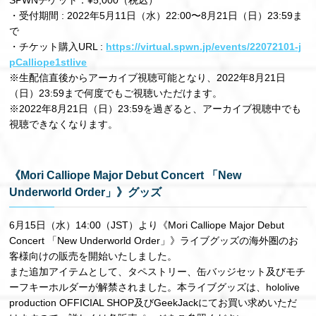
・受付期間 : 2022年5⽉11⽇（⽔）22:00〜8⽉21⽇（⽇）23:59ま
で
・チケット購⼊URL :
https://virtual.spwn.jp/events/22072101-j
pCalliope1stlive
※⽣配信直後からアーカイブ視聴可能となり、2022年8⽉21⽇
（⽇）23:59まで何度でもご視聴いただけます。
※2022年8⽉21⽇（⽇）23:59を過ぎると、アーカイブ視聴中でも
視聴できなくなります。
《Mori Calliope Major Debut Concert 「New
Underworld Order」》グッズ
6⽉15⽇（⽔）14:00（JST）より《Mori Calliope Major Debut
Concert 「New Underworld Order」》ライブグッズの海外圏のお
客様向けの販売を開始いたしました。
また追加アイテムとして、タペストリー、⽸バッジセット及びモチ
ーフキーホルダーが解禁されました。本ライブグッズは、hololive
production OFFICIAL SHOP及びGeekJackにてお買い求めいただ