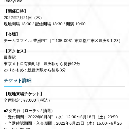
TeddyLoid
【開催⽇時】
2022年7⽉21⽇（⽊）
現地開場 18:00 / 配信開場 18:30 / 開演 19:00
【会場】
チームスマイル 豊洲PIT（〒135-0061 東京都江東区豊洲6-1-23）
【アクセス】
最寄駅
東京メトロ有楽町線 : 豊洲駅から徒歩12分
ゆりかもめ : 新豊洲駅から徒歩3分
チケット詳細
【現地来場チケット】
全席指定 : ¥7,000（税込）
■2次先⾏（ローチケ/ 抽選）
・受付期間：2022年6⽉8⽇（⽔）12:00〜6⽉18⽇（⼟）23:59
・当選確認期間・⼊⾦期間：2022年6⽉23⽇（⽊）15:00〜6⽉26