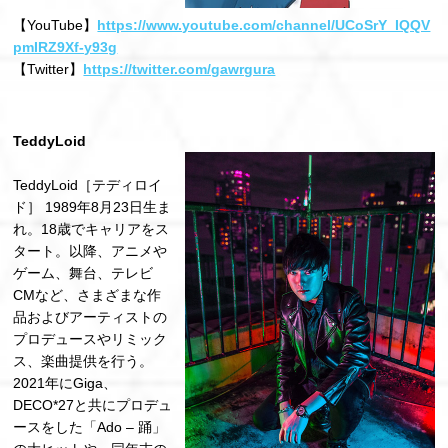
【YouTube】
https://www.youtube.com/channel/UCoSrY_IQQV
pmIRZ9Xf-y93g
【Twitter】
https://twitter.com/gawrgura
TeddyLoid
TeddyLoid［テディロイ
ド］ 1989年8⽉23⽇⽣ま
れ。18歳でキャリアをス
タート。以降、アニメや
ゲーム、舞台、テレビ
CMなど、さまざまな作
品およびアーティストの
プロデュースやリミック
ス、楽曲提供を⾏う。
2021年にGiga、
DECO*27と共にプロデュ
ースをした「Ado – 踊」