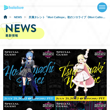
TOP
NEWS
NEWS
所属タレント「Mori Calliope」初のソロライブ《Mori Calliope Major Debut Concert 「New Underworld Order」》のゲスト出演者が決定！
NEWS
ABOUT
最新情報
TALENT
SCHEDULE
EVENTS
VIDEOS
MUSIC
GOODS
SPECIAL