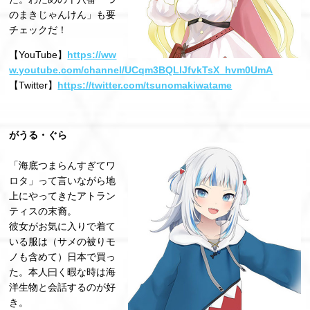
のまきじゃんけん」も要
チェックだ！
【YouTube】
https://ww
w.youtube.com/channel/UCqm3BQLlJfvkTsX_hvm0UmA
【Twitter】
https://twitter.com/tsunomakiwatame
がうる・ぐら
「海底つまらんすぎてワ
ロタ」って⾔いながら地
上にやってきたアトラン
ティスの末裔。
彼⼥がお気に⼊りで着て
いる服は（サメの被りモ
ノも含めて）⽇本で買っ
た。本⼈⽈く暇な時は海
洋⽣物と会話するのが好
き。