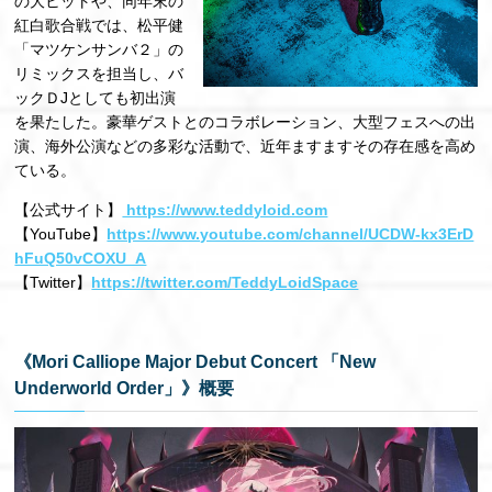
の⼤ヒットや、同年末の
紅⽩歌合戦では、松平健
「マツケンサンバ２」の
リミックスを担当し、バ
ックＤJとしても初出演
を果たした。豪華ゲストとのコラボレーション、⼤型フェスへの出
演、海外公演などの多彩な活動で、近年ますますその存在感を⾼め
ている。
【公式サイト】
https://www.teddyloid.com
【YouTube】
https://www.youtube.com/channel/UCDW-kx3ErD
hFuQ50vCOXU_A
【Twitter】
https://twitter.com/TeddyLoidSpace
《Mori Calliope Major Debut Concert 「New
Underworld Order」》概要