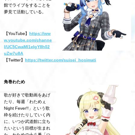
館でライブをすることを
夢見て活動している。
【YouTube】
https://ww
w.youtube.com/channe
l/UC5CwaMl1eIgY8h02
uZw7u8A
【Twitter】
https://twitter.com/suisei_hosimati
⾓巻わため
歌が好きで歌動画をあげ
たり、毎週「わためぇ
Night Fever!!」という歌
枠を続けたりしていく内
に、いつか武道館に⽴ち
たいという⽬標が⽣まれ
た。わための⼗⼋番「つ