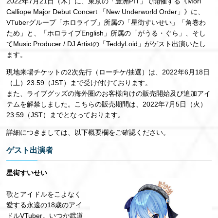
2022年7⽉21⽇（⽊）に、東京の「豊洲PIT」で開催する《Mori
Calliope Major Debut Concert 「New Underworld Order」》に、
VTuberグループ「ホロライブ」所属の「星街すいせい」「⾓巻わ
ため」と、「ホロライブEnglish」所属の「がうる・ぐら」、そし
てMusic Producer / DJ Artistの「TeddyLoid」がゲスト出演いたし
ます。
現地来場チケットの2次先⾏（ローチケ/抽選）は、2022年6⽉18⽇
（⼟）23:59（JST）まで受け付けております。
また、ライブグッズの海外圏のお客様向けの販売開始及び追加アイ
テムを解禁しました。こちらの販売期間は、2022年7⽉5⽇（⽕）
23:59（JST）までとなっております。
詳細につきましては、以下概要欄をご確認ください。
ゲスト出演者
星街すいせい
歌とアイドルをこよなく
愛する永遠の18歳のアイ
ドルVTuber。いつか武道