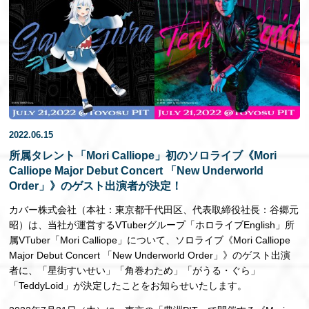
EN
2022.06.15
所属タレント「Mori Calliope」初のソロライブ《Mori
Calliope Major Debut Concert 「New Underworld
Order」》のゲスト出演者が決定！
カバー株式会社（本社：東京都千代⽥区、代表取締役社⻑：⾕郷元
昭）は、当社が運営するVTuberグループ「ホロライブEnglish」所
属VTuber「Mori Calliope」について、ソロライブ《Mori Calliope
Major Debut Concert 「New Underworld Order」》のゲスト出演
者に、「星街すいせい」「⾓巻わため」「がうる・ぐら」
「TeddyLoid」が決定したことをお知らせいたします。