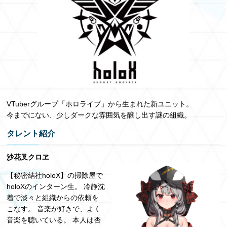
VTuberグループ「ホロライブ」から生まれた新ユニット。
今までにない、少しダークな雰囲気を醸し出す謎の組織。
タレント紹介
沙花叉クロヱ
【秘密結社holoX】の掃除屋で
holoXのインターン生。 冷静沈
着で淡々と組織からの依頼を
こなす。 音楽が好きで、よく
音楽を聴いている。 本人は否