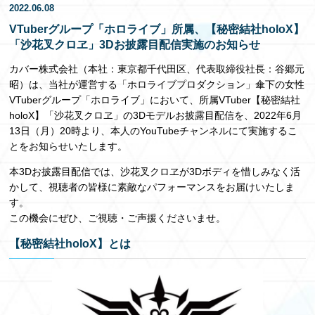
2022.06.08
EN
VTuberグループ「ホロライブ」所属、【秘密結社holoX】
「沙花叉クロヱ」3Dお披露目配信実施のお知らせ
カバー株式会社（本社：東京都千代田区、代表取締役社長：谷郷元
昭）は、当社が運営する「ホロライブプロダクション」傘下の女性
VTuberグループ「ホロライブ」において、所属VTuber【秘密結社
holoX】「沙花叉クロヱ」の3Dモデルお披露目配信を、2022年6月
13日（月）20時より、本人のYouTubeチャンネルにて実施するこ
とをお知らせいたします。
本3Dお披露目配信では、沙花叉クロヱが3Dボディを惜しみなく活
かして、視聴者の皆様に素敵なパフォーマンスをお届けいたしま
す。
この機会にぜひ、ご視聴・ご声援くださいませ。
【秘密結社holoX】とは