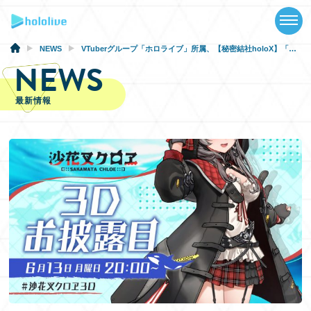
TOP
NEWS
NEWS
VTuberグループ「ホロライブ」所属、【秘密結社holoX】「沙花叉クロヱ」3Dお披露目配信実施のお知らせ
NEWS
ABOUT
最新情報
TALENT
SCHEDULE
EVENTS
VIDEOS
MUSIC
GOODS
SPECIAL