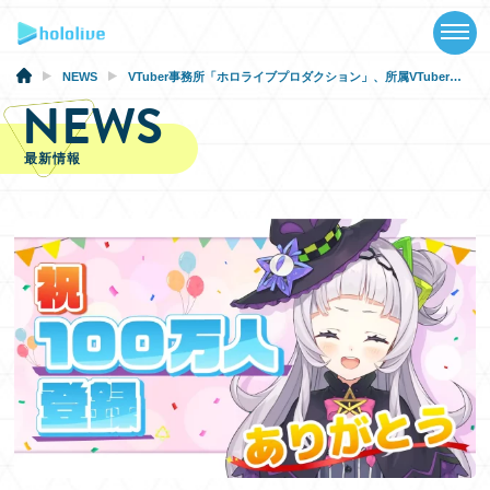
TOP
NEWS
NEWS
VTuber事務所「ホロライブプロダクション」、所属VTuber「紫咲シオン」がYouTubeチャンネル登録者数100万人突破！
NEWS
ABOUT
最新情報
TALENT
SCHEDULE
EVENTS
VIDEOS
MUSIC
GOODS
SPECIAL