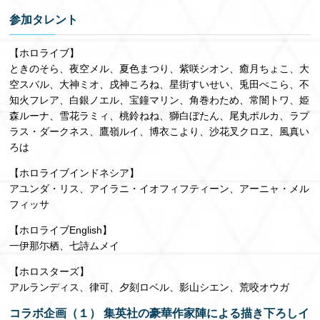
参加タレント
【ホロライブ】
ときのそら、夜空メル、夏色まつり、紫咲シオン、癒月ちょこ、大
空スバル、大神ミオ、戌神ころね、星街すいせい、兎田ぺこら、不
知火フレア、白銀ノエル、宝鐘マリン、角巻わため、常闇トワ、姫
森ルーナ、雪花ラミィ、桃鈴ねね、獅白ぼたん、尾丸ポルカ、ラプ
ラス・ダークネス、鷹嶺ルイ、博衣こより、沙花叉クロヱ、風真い
ろは
【ホロライブインドネシア】
アユンダ・リス、アイラニ・イオフィフティーン、アーニャ・メル
フィッサ
【ホロライブEnglish】
一伊那尓栖、七詩ムメイ
【ホロスターズ】
アルランディス、律可、夕刻ロベル、影山シエン、荒咬オウガ
コラボ企画（１） 集英社の豪華作家陣による描き下ろしイ