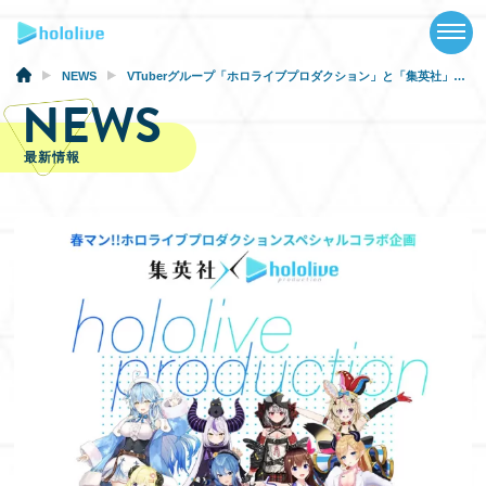
TOP
NEWS
NEWS
VTuberグループ「ホロライブプロダクション」と「集英社」のスペシャルコラボが決定！
NEWS
ABOUT
最新情報
TALENT
SCHEDULE
EVENTS
VIDEOS
MUSIC
GOODS
SPECIAL