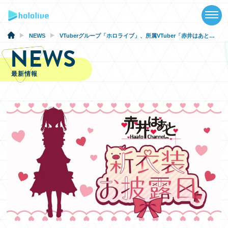
TOP
NEWS
NEWS
VTuberグループ「ホロライブ」、所属VTuber「赤井はあと」新衣装お披露目配信実施のお知らせ
NEWS
ABOUT
最新情報
TALENT
SCHEDULE
EVENTS
VIDEOS
MUSIC
GOODS
SPECIAL