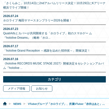
「さくらみこ」10月14日に2ndアルバムリリース決定！10月29日にKアリーナ
横浜でライブ開催！
2026.07.24
ホロライブ 梅田サマースタンプラリー2026を開催！
2026.07.23
QualiArtsとカバーが共同開発する「ホロライブ」初のスマホゲー ム
『hololive Dreams』（略称「ホロ
...
2026.07.17
「hololive Grand Reception ～感謝を込めた招待状～」開催決定！
2026.07.16
《hololive RECORDS MUSIC STAGE 2027》開催決定＆セレクションアルバ
ム『hololive
...
カテゴリ
メディア情報
お知らせ
NEWS
VTuberグループ「ホロライブ」、所属VTuber「赤井はあと」新衣装お披露目配信実施のお知らせ