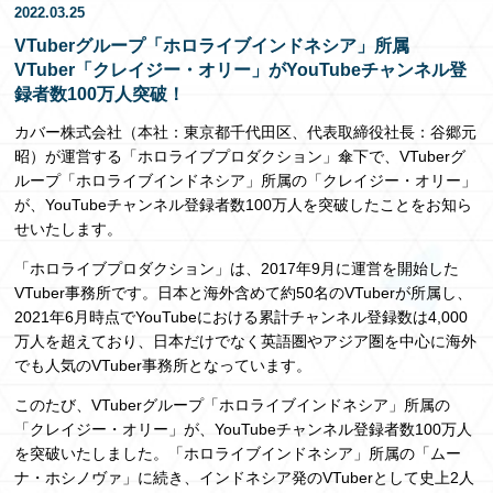
2022.03.25
EN
VTuberグループ「ホロライブインドネシア」所属
VTuber「クレイジー・オリー」がYouTubeチャンネル登
録者数100万人突破！
カバー株式会社（本社：東京都千代田区、代表取締役社長：谷郷元
昭）が運営する「ホロライブプロダクション」傘下で、VTuberグ
ループ「ホロライブインドネシア」所属の「クレイジー・オリー」
が、YouTubeチャンネル登録者数100万人を突破したことをお知ら
せいたします。
「ホロライブプロダクション」は、2017年9月に運営を開始した
VTuber事務所です。日本と海外含めて約50名のVTuberが所属し、
2021年6月時点でYouTubeにおける累計チャンネル登録数は4,000
万人を超えており、日本だけでなく英語圏やアジア圏を中心に海外
でも人気のVTuber事務所となっています。
このたび、VTuberグループ「ホロライブインドネシア」所属の
「クレイジー・オリー」が、YouTubeチャンネル登録者数100万人
を突破いたしました。「ホロライブインドネシア」所属の「ムー
ナ・ホシノヴァ」に続き、インドネシア発のVTuberとして史上2人