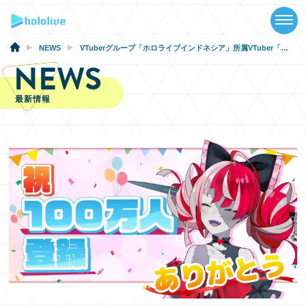
TOP
NEWS
NEWS
VTuberグループ「ホロライブインドネシア」所属VTuber「クレイジー・オリー」がYouTubeチャンネル登録者数100万人突破！
NEWS
ABOUT
最新情報
TALENT
SCHEDULE
EVENTS
VIDEOS
MUSIC
GOODS
SPECIAL