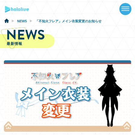
TOP
NEWS
NEWS
「不知火フレア」メイン衣装変更のお知らせ
NEWS
ABOUT
最新情報
TALENT
SCHEDULE
EVENTS
VIDEOS
MUSIC
GOODS
SPECIAL