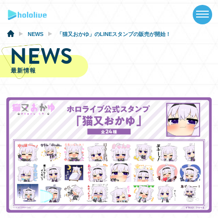
TOP
NEWS
NEWS
「猫又おかゆ」のLINEスタンプの販売が開始！
NEWS
ABOUT
最新情報
TALENT
SCHEDULE
EVENTS
VIDEOS
MUSIC
GOODS
SPECIAL