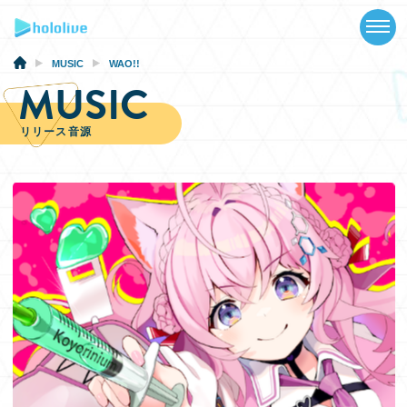
TOP
NEWS
MUSIC
WAO!!
MUSIC
ABOUT
リリース音源
TALENT
SCHEDULE
EVENTS
VIDEOS
MUSIC
GOODS
SPECIAL