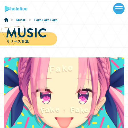
TOP
NEWS
MUSIC
Fake.Fake.Fake
MUSIC
ABOUT
リリース音源
TALENT
SCHEDULE
EVENTS
VIDEOS
MUSIC
GOODS
SPECIAL