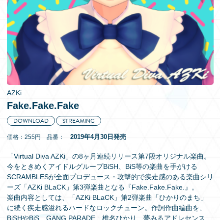
EN
AZKi
Fake.Fake.Fake
DOWNLOAD
STREAMING
2019年4月30日発売
価格：255円 品番：
「Virtual Diva AZKi」の8ヶ月連続リリース第7段オリジナル楽曲。
今をときめくアイドルグループBiSH、BiS等の楽曲を手がける
SCRAMBLESが全面プロデュース・攻撃的で疾走感のある楽曲シリ
ーズ「AZKi BLaCK」第3弾楽曲となる『Fake.Fake.Fake.』。
楽曲内容としては、「AZKi BLaCK」第2弾楽曲「ひかりのまち」
に続く疾走感溢れるハードなロックチューン。作詞作曲編曲を、
BiSHやBiS、GANG PARADE、椎名ひかり、夢みるアドレセンス、