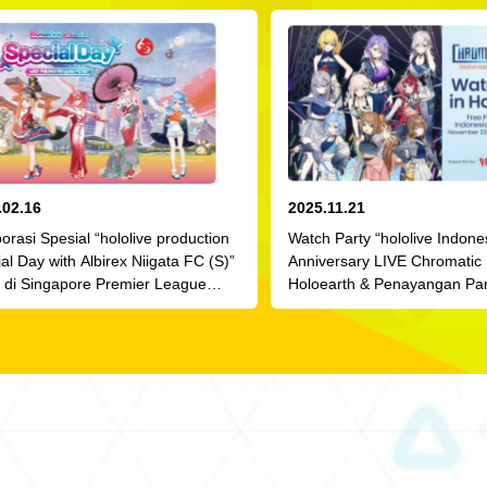
.02.16
2025.11.21
orasi Spesial “hololive production
Watch Party “hololive Indone
al Day with Albirex Niigata FC (S)”
Anniversary LIVE Chromatic 
r di Singapore Premier League
Holoearth & Penayangan Pars
 16 Mei 2026!
di YouTube