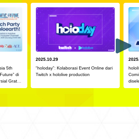
2025.10.29
2025
sia 5th
“holoday”: Kolaborasi Event Online dari
holol
Future” di
Twitch x hololive production
Comic
ial Gratis
dise
Nove