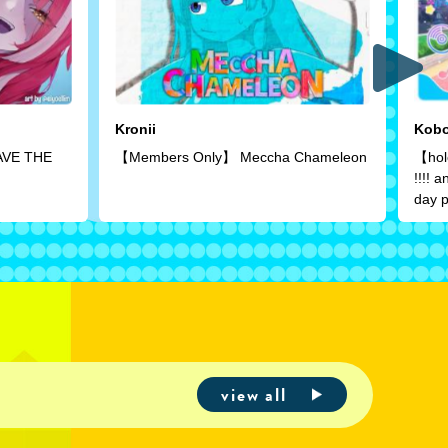
Kronii
Kob
AVE THE
【Members Only】 Meccha Chameleon
【hol
!!!! 
day p
view all