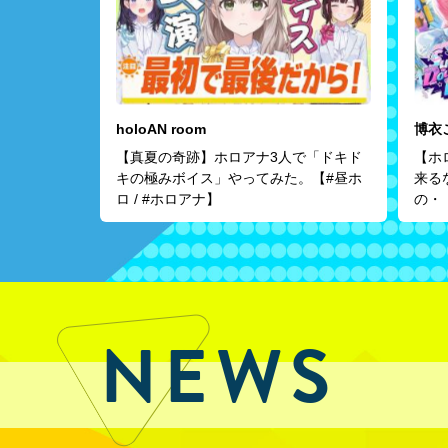
holoAN room
博衣
【真夏の奇跡】ホロアナ3人で「ドキド
【ホ
キの極みボイス」やってみた。【#昼ホ
来る
ロ / #ホロアナ】
の・
こよ
NEWS