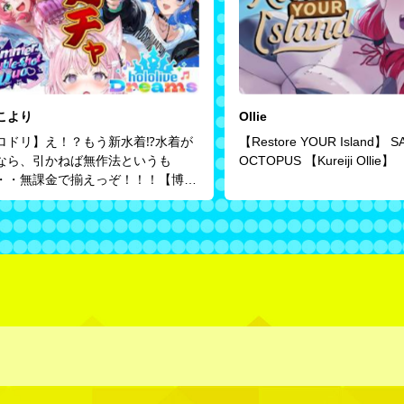
こより
Ollie
ロドリ】え！？もう新水着⁉水着が
【Restore YOUR Island】 S
なら、引かねば無作法というも
OCTOPUS 【Kureiji Ollie】
・・無課金で揃えっぞ！！！【博衣
り/ホロライブ】