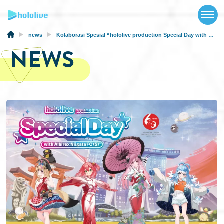
TOP
NEWS
news
Kolaborasi Spesial “hololive production Special Day with Albirex Niigata FC (S)” Hadir di Singapore Premier League pada 16 Mei 2026!
NEWS
ABOUT
TALENT
SCHEDULE
EVENTS
VIDEOS
MUSIC
MERCH
SPECIAL