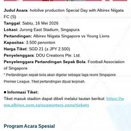
Judul Acara
: hololive production Special Day with Albirex Niigata
FC (S)
Tanggal
: Sabtu, 16 Mei 2026
Lokasi
: Jurong East Stadium, Singapura
Pertandingan:
Albirex Niigata Singapore vs Young Lions
Kapasitas
: 3.500 penonton
Harga Tiket
: SGD 21 (± JPY 2.500)
Penyelenggara
: DOU Creations Pte. Ltd.
Penyelenggara Pertandingan Sepak Bola
: Football Association
of Singapore
* Pertandingan sepak bola akan digelar sebagai laga resmi Singapore
Premier League. Tiket pertandingan dijual terpisah.
■ Informasi Tiket:
Tiket masuk stadion dapat dibeli melalui tautan berikut:
https://w
ww.albirex.com.sg/supporters-zone/tickets
Program Acara Spesial