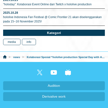
2025.10.29
“holoday”: Kolaborasi Event Online dari Twitch x hololive production
2025.10.28
hololive Indonesia Fan Festival @ Comic Frontier 21 akan diselenggarakan
pada 15–16 November 2025!
Kategori
media
info
news
Kolaborasi Spesial “hololive production Special Day with Albirex Niigata FC (S)” Hadir di Singapore Premier League pada 16 Mei 2026!
Audition
Derivative work