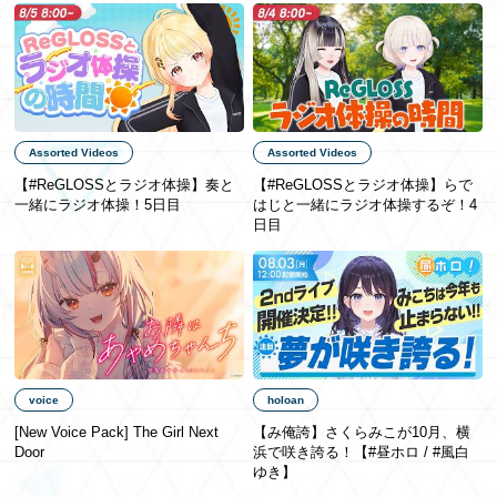
Assorted Videos
Assorted Videos
【#ReGLOSSとラジオ体操】奏と
【#ReGLOSSとラジオ体操】らで
一緒にラジオ体操！5日目
はじと一緒にラジオ体操するぞ！4
日目
voice
holoan
[New Voice Pack] The Girl Next
【み俺誇】さくらみこが10月、横
Door
浜で咲き誇る！【#昼ホロ / #風白
ゆき】