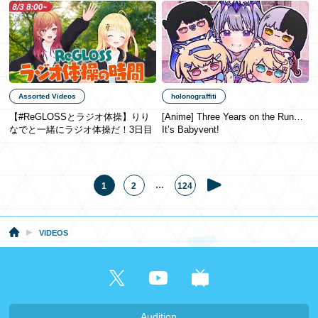
Assorted Videos
holonograffiti
【#ReGLOSSとラジオ体操】りり
[Anime] Three Years on the Run…
なでと一緒にラジオ体操だ！3日目
It’s Babyvent!
…
1
2
124
VIDEOS
Audition