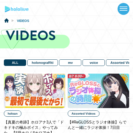
TOP
NEWS
VIDEOS
VIDEOS
ABOUT
TALENT
SCHEDULE
ALL
holonograffiti
mv
voice
Assorted Vide
EVENTS
VIDEOS
MUSIC
holoan
Assorted Videos
MERCH
【真夏の奇跡】ホロアナ3人で「ド
【#ReGLOSSとラジオ体操】らで
キドキの極みボイス」やってみ
んと一緒にラジオ体操！7日目
SPECIAL
た。【#昼ホロ / #ホロアナ】