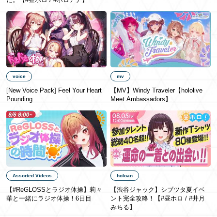
日本語
voice
mv
[New Voice Pack] Feel Your Heart
【MV】Windy Traveler【hololive
Pounding
Meet Ambassadors】
Assorted Videos
holoan
【#ReGLOSSとラジオ体操】莉々
【渋谷ジャック】シブツタ夏イベ
華と一緒にラジオ体操！6日目
ント完全攻略！【#昼ホロ / #井月
みちる】