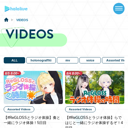
TOP
NEWS
VIDEOS
VIDEOS
ABOUT
TALENT
SCHEDULE
ALL
holonograffiti
mv
voice
Assorted Vide
EVENTS
VIDEOS
MUSIC
Assorted Videos
Assorted Videos
MERCH
【#ReGLOSSとラジオ体操】奏と
【#ReGLOSSとラジオ体操】らで
一緒にラジオ体操！5日目
はじと一緒にラジオ体操するぞ！4
SPECIAL
日目