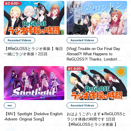
Assorted Videos
Assorted Videos
【#ReGLOSSとラジオ体操 】毎日
[Vlog] Trouble on Our Final Day
一緒にラジオ体操！2日目
Abroad?! What Happens to
ReGLOSS?! Thanks, London!
[#ReGLOSSロンドン]
mv
Assorted Videos
【MV】Spotlight【hololive English
おはようございます☀️ReGLOSSと
-Advent- Original Song】
ラジオ体操の時間です 1日目
【#ReGLOSSとラジオ体操 】