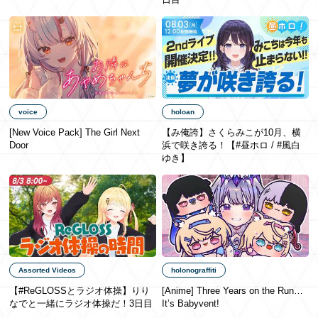
日本語
voice
holoan
[New Voice Pack] The Girl Next
【み俺誇】さくらみこが10月、横
Door
浜で咲き誇る！【#昼ホロ / #風白
ゆき】
Assorted Videos
holonograffiti
【#ReGLOSSとラジオ体操】りり
[Anime] Three Years on the Run…
なでと一緒にラジオ体操だ！3日目
It’s Babyvent!