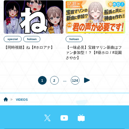
special
holoan
holoan
【同時視聴】ね【#ホロアナ】
【一味必見】宝鐘マリン新曲はフ
ァン参加型！？【#昼ホロ / #花園
さやか】
…
1
2
124
VIDEOS