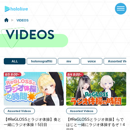
TOP
NEWS
VIDEOS
VIDEOS
ABOUT
TALENT
SCHEDULE
ALL
holonograffiti
mv
voice
Assorted Vide
EVENTS
VIDEOS
MUSIC
Assorted Videos
Assorted Videos
MERCH
【#ReGLOSSとラジオ体操】奏と
【#ReGLOSSとラジオ体操】らで
一緒にラジオ体操！5日目
はじと一緒にラジオ体操するぞ！4
SPECIAL
日目