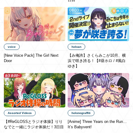
日本語
voice
holoan
[New Voice Pack] The Girl Next
【み俺誇】さくらみこが10月、横
Door
浜で咲き誇る！【#昼ホロ / #風白
ゆき】
Assorted Videos
holonograffiti
【#ReGLOSSとラジオ体操】りり
[Anime] Three Years on the Run…
なでと一緒にラジオ体操だ！3日目
It’s Babyvent!