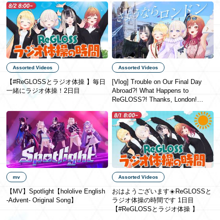
Assorted Videos
Assorted Videos
【#ReGLOSSとラジオ体操 】毎日
[Vlog] Trouble on Our Final Day
一緒にラジオ体操！2日目
Abroad?! What Happens to
ReGLOSS?! Thanks, London!
[#ReGLOSSロンドン]
mv
Assorted Videos
【MV】Spotlight【hololive English
おはようございます☀️ReGLOSSと
-Advent- Original Song】
ラジオ体操の時間です 1日目
【#ReGLOSSとラジオ体操 】