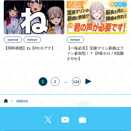
special
holoan
holoan
【同時視聴】ね【#ホロアナ】
【一味必見】宝鐘マリン新曲はフ
ァン参加型！？【#昼ホロ / #花園
さやか】
…
1
2
124
VIDEOS