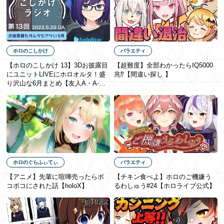
ホロのこしかけ
バラエティ
【ホロのこしかけ 13】3Dお披露目
【超難度】全部わかったらIQ5000
にユニットLIVEにホロオルタ！盛
兆⁉【間違い探し 】
り沢山な6月まとめ【友人A・A-
chan】hololive FM
ホロのぐらふぃてぃ
バラエティ
【アニメ】先輩に喧嘩売ったらボ
【チキン食べよ】ホロのご機嫌う
コボコにされた話【holoX】
るわしゅう#24【ホロライブ公式】