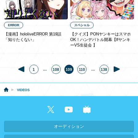
ERROR
スペシャル
【漫画】hololiveERROR 第19話
【クイズ】PONヤンキーはスマホ
「知りたくない」
OK！ハンデバトル開幕【#ヤンキ
ーVS生徒会 】
…
…
1
108
109
110
138
VIDEOS
オーディション