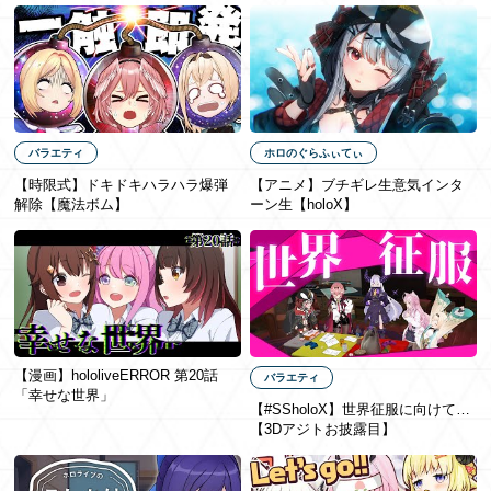
EN
バラエティ
ホロのぐらふぃてぃ
【時限式】ドキドキハラハラ爆弾
【アニメ】ブチギレ生意気インタ
解除【魔法ボム】
ーン生【holoX】
【漫画】hololiveERROR 第20話
バラエティ
「幸せな世界」
【#SSholoX】世界征服に向けて…
【3Dアジトお披露目】