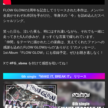
FLOW GLOWの1周年を記念してリリースされた本作は、メンバー
全員がそれぞれ作詞を手がけた、等身大の「今」を詰め込んだスペ
シャルソング。
笑った日も、泣いた夜も、時にはすれ違いながら、それでも一緒に
走ってきた5人の歩みが、まっすぐな言葉で綴られています。
「仲間」をテーマに描かれたこの楽曲は、支えてくれたファンへの
感謝も込めたFLOW GLOWからの“ありがとう”のメッセージ。
1st Album『FLOW GLOW』にも収録予定。ぜひお聴き逃しなく！
Xで
#FG_sbms
を付けて感想を呟いてね！
6th single 『MAKE IT, BREAK IT』 リリース