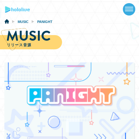
TOP
NEWS
MUSIC
PANIGHT
MUSIC
ABOUT
リリース音源
TALENT
SCHEDULE
EVENTS
VIDEOS
MUSIC
GOODS
SPECIAL