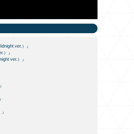
ght ver.）』
er.）』
ht ver.）』
）』
）』
.）』