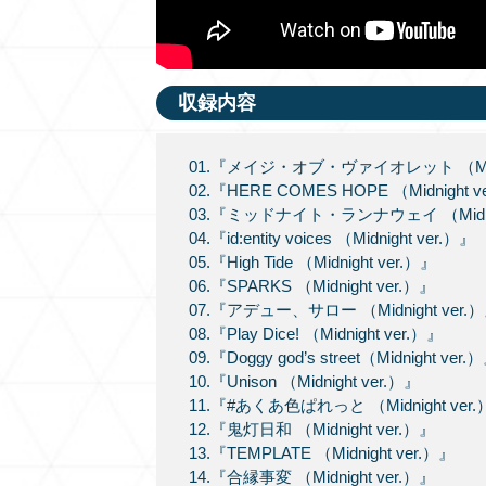
収録内容
01.『メイジ・オブ・ヴァイオレット （Midni
02.『HERE COMES HOPE （Midnight v
03.『ミッドナイト・ランナウェイ （Midnig
04.『id:entity voices （Midnight ver.）』
05.『High Tide （Midnight ver.）』
06.『SPARKS （Midnight ver.）』
07.『アデュー、サロー （Midnight ver.
08.『Play Dice! （Midnight ver.）』
09.『Doggy god’s street（Midnight ver.
10.『Unison （Midnight ver.）』
11.『#あくあ色ぱれっと （Midnight ver
12.『鬼灯日和 （Midnight ver.）』
13.『TEMPLATE （Midnight ver.）』
14.『合縁事変 （Midnight ver.）』