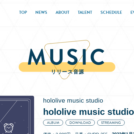
TOP
NEWS
ABOUT
TALENT
SCHEDULE
E
MUSIC
リリース音源
hololive music studio
hololive music studio
ALBUM
DOWNLOAD
STREAMING