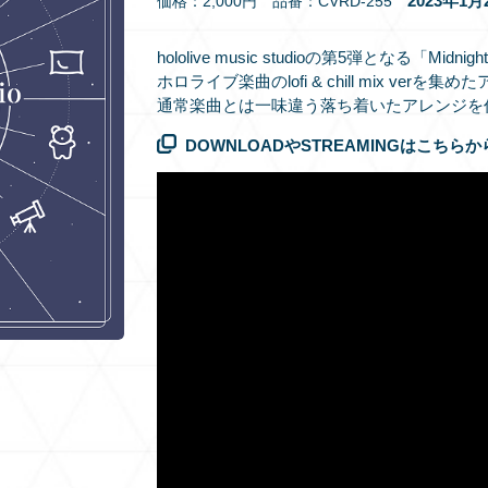
2023年1
価格：2,000円 品番：CVRD-255
hololive music studioの第5弾となる「Midni
ホロライブ楽曲のlofi & chill mix ver
通常楽曲とは一味違う落ち着いたアレンジを
DOWNLOADやSTREAMINGはこちらか