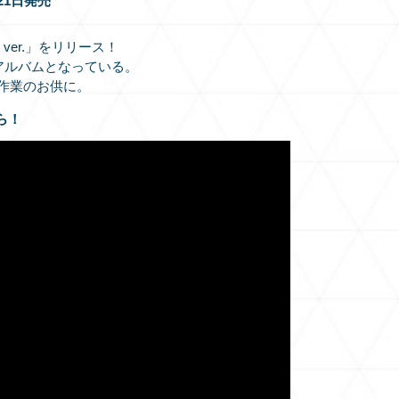
月21日発売
ght ver.」をリリース！
を集めたアルバムとなっている。
作業のお供に。
ら！