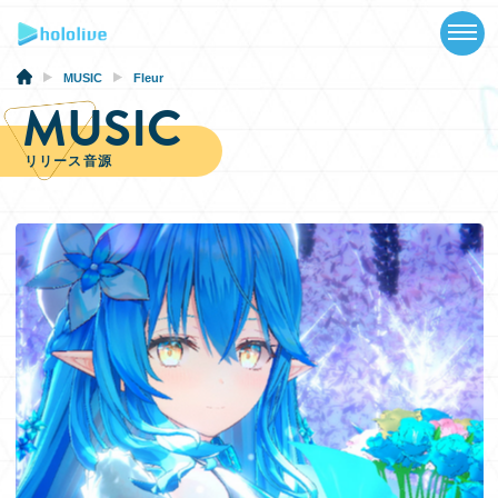
TOP
NEWS
MUSIC
Fleur
MUSIC
ABOUT
リリース音源
TALENT
SCHEDULE
EVENTS
VIDEOS
MUSIC
GOODS
SPECIAL