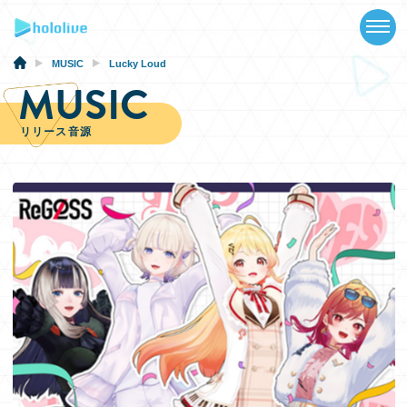
TOP
NEWS
MUSIC
Lucky Loud
MUSIC
ABOUT
リリース音源
TALENT
SCHEDULE
EVENTS
VIDEOS
MUSIC
GOODS
SPECIAL