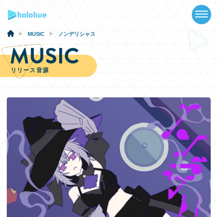
TOP
NEWS
MUSIC
ノンデリシャス
MUSIC
ABOUT
リリース音源
TALENT
SCHEDULE
EVENTS
VIDEOS
MUSIC
GOODS
SPECIAL