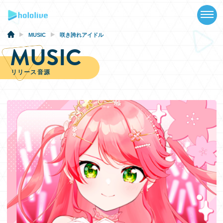
TOP
NEWS
MUSIC
咲き誇れアイドル
MUSIC
ABOUT
リリース音源
TALENT
SCHEDULE
EVENTS
VIDEOS
MUSIC
GOODS
SPECIAL