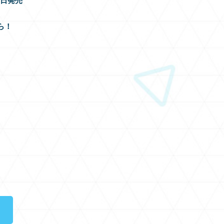
月8日発売
ら！