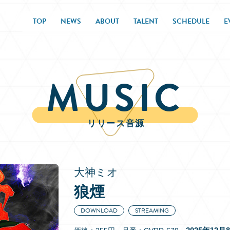
TOP
NEWS
ABOUT
TALENT
SCHEDULE
E
MUSIC
リリース音源
大神ミオ
狼煙
DOWNLOAD
STREAMING