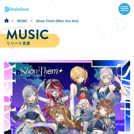
TOP
NEWS
MUSIC
Show Them (Who You Are)
MUSIC
ABOUT
リリース音源
TALENT
SCHEDULE
EVENTS
VIDEOS
MUSIC
GOODS
SPECIAL