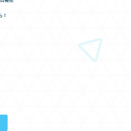
月4日発売
ら！