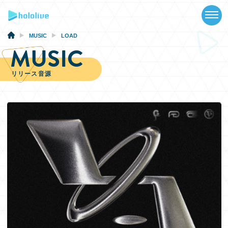
TOP
NEWS
MUSIC
LOAD
MUSIC
ABOUT
リリース音源
TALENT
SCHEDULE
EVENTS
VIDEOS
MUSIC
GOODS
SPECIAL