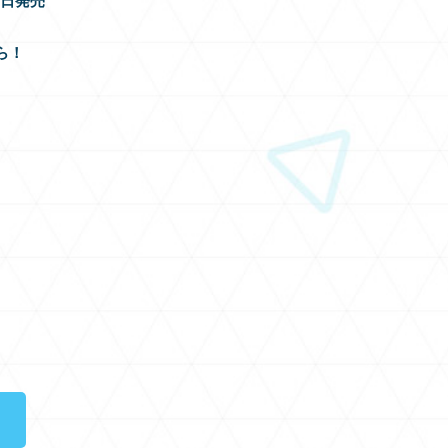
18日発売
ら！