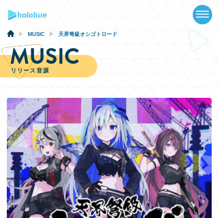
TOP
NEWS
MUSIC
天界弩級オシゴトロード
MUSIC
ABOUT
リリース音源
TALENT
SCHEDULE
EVENTS
VIDEOS
MUSIC
GOODS
SPECIAL