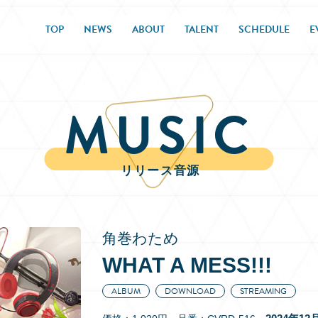
TOP
NEWS
ABOUT
TALENT
SCHEDULE
E
MUSIC
リリース音源
角巻わため
WHAT A MESS!!!
ALBUM
DOWNLOAD
STREAMING