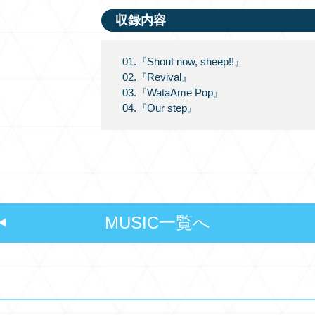
収録内容
01.『Shout now, sheep!!』
02.『Revival』
03.『WataAme Pop』
04.『Our step』
MUSIC一覧へ