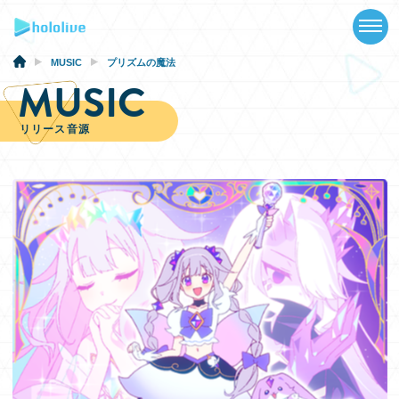
TOP
NEWS
MUSIC
プリズムの魔法
MUSIC
ABOUT
リリース音源
TALENT
SCHEDULE
EVENTS
VIDEOS
MUSIC
GOODS
SPECIAL