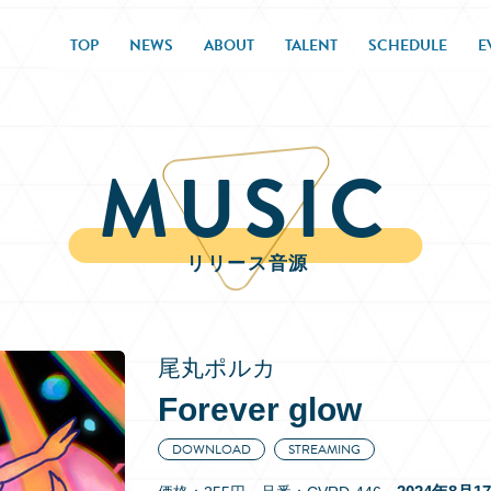
TOP
NEWS
ABOUT
TALENT
SCHEDULE
E
MUSIC
リリース音源
尾丸ポルカ
Forever glow
DOWNLOAD
STREAMING