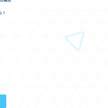
17日発売
ら！