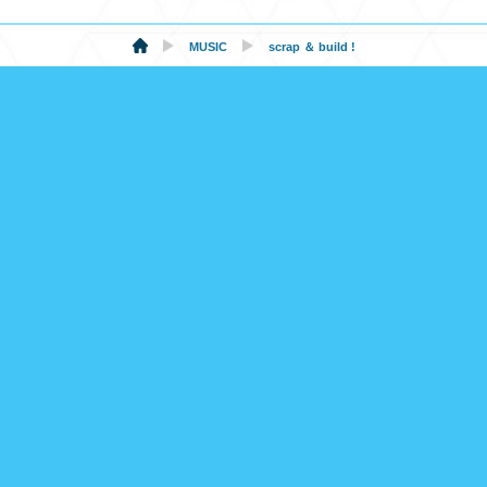
MUSIC
scrap ＆ build !