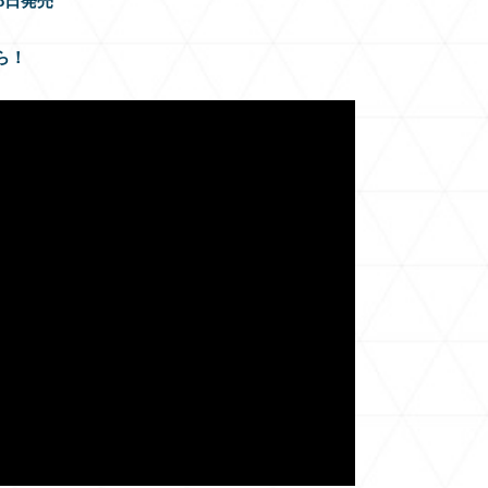
月8日発売
ら！