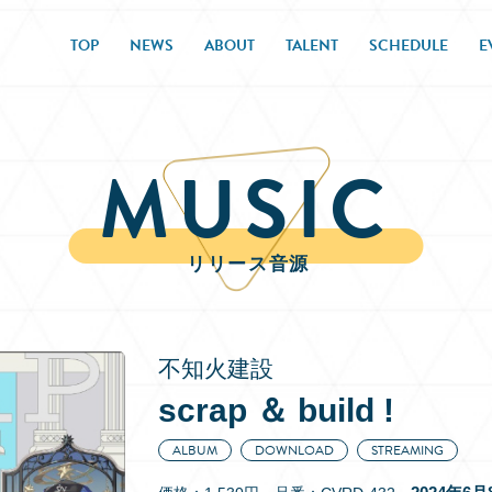
TOP
NEWS
ABOUT
TALENT
SCHEDULE
E
MUSIC
リリース音源
不知火建設
scrap ＆ build !
ALBUM
DOWNLOAD
STREAMING