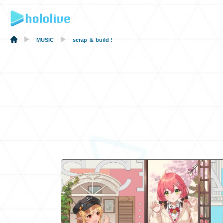
MUSIC
scrap ＆ build !