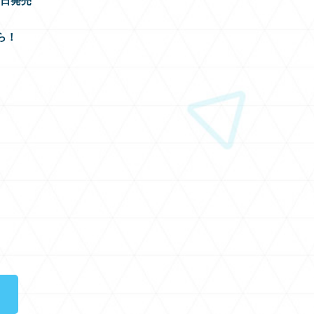
31日発売
ら！