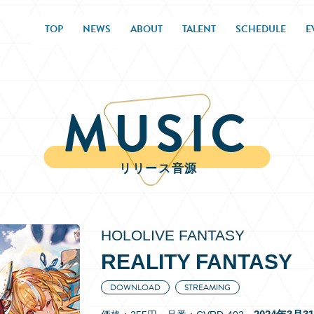
TOP
NEWS
ABOUT
TALENT
SCHEDULE
E
MUSIC
リリース音源
HOLOLIVE FANTASY
REALITY FANTASY
DOWNLOAD
STREAMING