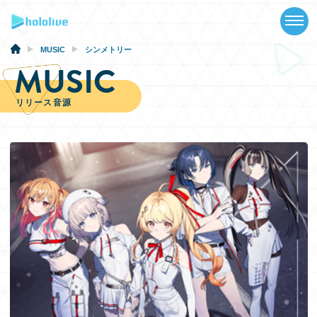
TOP
NEWS
MUSIC
シンメトリー
MUSIC
ABOUT
リリース音源
TALENT
SCHEDULE
EVENTS
VIDEOS
MUSIC
GOODS
SPECIAL