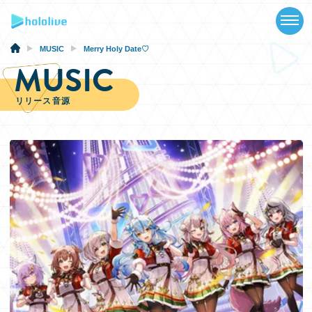
TOP
NEWS
MUSIC
Merry Holy Date♡
MUSIC
ABOUT
リリース音源
TALENT
SCHEDULE
EVENTS
VIDEOS
MUSIC
GOODS
SPECIAL