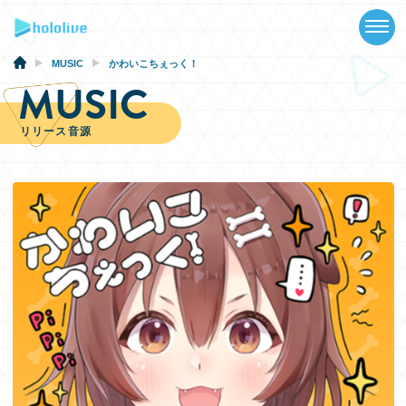
TOP
NEWS
MUSIC
かわいこちぇっく！
MUSIC
ABOUT
リリース音源
TALENT
SCHEDULE
EVENTS
VIDEOS
MUSIC
GOODS
SPECIAL