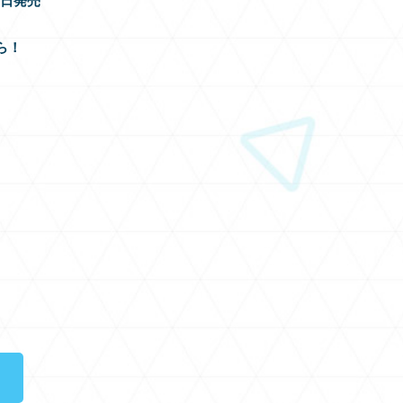
11日発売
ら！