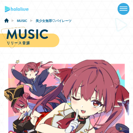
TOP
NEWS
MUSIC
美少女無罪♡パイレーツ
MUSIC
ABOUT
リリース音源
TALENT
SCHEDULE
EVENTS
VIDEOS
MUSIC
GOODS
SPECIAL